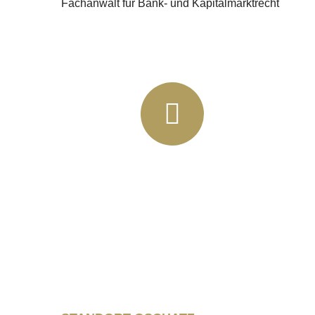
Fachanwalt für Bank- und Kapitalmarktrecht
+49 (03435) 92 93 00
+49 (0341) 96257033