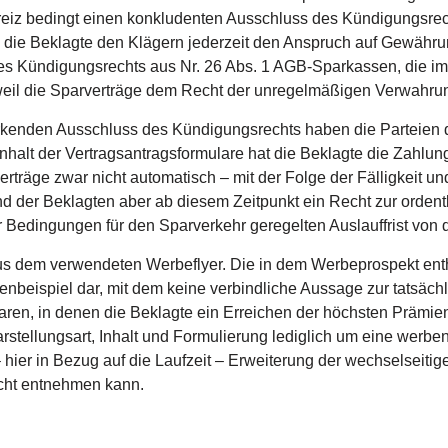
eiz bedingt einen konkludenten Ausschluss des Kündigungsrec
lls die Beklagte den Klägern jederzeit den Anspruch auf Gewäh
 des Kündigungsrechts aus Nr. 26 Abs. 1 AGB-Sparkassen, die 
eil die Sparverträge dem Recht der unregelmäßigen Verwahrun
kenden Ausschluss des Kündigungsrechts haben die Parteien da
Inhalt der Vertragsantragsformulare hat die Beklagte die Zahlun
rträge zwar nicht automatisch – mit der Folge der Fälligkeit 
and der Beklagten aber ab diesem Zeitpunkt ein Recht zur orden
r Bedingungen für den Sparverkehr geregelten Auslauffrist von 
 aus dem verwendeten Werbeflyer. Die in dem Werbeprospekt ent
henbeispiel dar, mit dem keine verbindliche Aussage zur tatsäch
laren, in denen die Beklagte ein Erreichen der höchsten Prämie
tellungsart, Inhalt und Formulierung lediglich um eine werben
– hier in Bezug auf die Laufzeit – Erweiterung der wechselseit
icht entnehmen kann.