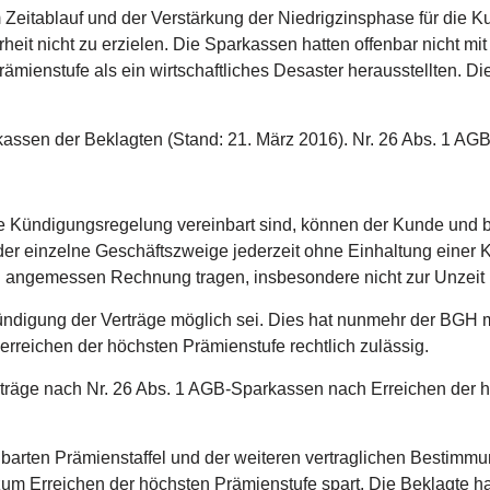
eitablauf und der Verstärkung der Niedrigzinsphase für die Kun
heit nicht zu erzielen. Die Sparkassen hatten offenbar nicht mi
rämienstufe als ein wirtschaftliches Desaster herausstellten.
kassen der Beklagten (Stand: 21. März 2016). Nr. 26 Abs. 1 AG
e Kündigungsregelung vereinbart sind, können der Kunde und 
r einzelne Geschäftszweige jederzeit ohne Einhaltung einer K
n angemessen Rechnung tragen, insbesondere nicht zur Unzeit
 Kündigung der Verträge möglich sei. Dies hat nunmehr der BGH
erreichen der höchsten Prämienstufe rechtlich zulässig.
räge nach Nr. 26 Abs. 1 AGB-Sparkassen nach Erreichen der hö
nbarten Prämienstaffel und der weiteren vertraglichen Bestim
um Erreichen der höchsten Prämienstufe spart. Die Beklagte hat