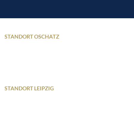
STANDORT OSCHATZ
Neumarkt 11
04758 Oschatz
Fon +493435/929300
Fax +493435/929302
STANDORT LEIPZIG
Wilhelm – Leuschner- Platz 12
04107 Leipzig
Tel: 0341/ 96257033
Fax: 0341/ 96257034