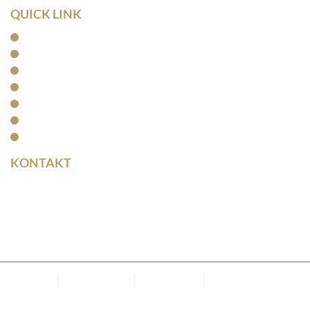
QUICK LINK
Home
Kanzlei
Arbeitsrecht
Kapitalanlagerecht
Rentenrecht
Aktuelles
Kontakt
KONTAKT
Rainer Horbas
Neumarkt 11
04758 Oschatz
Kanzlei
Datenschutz
Impressum
Cookie-Richtlinie
(EU)