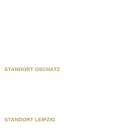
Rainer Horbas, Neumarkt 11
04758 Oschatz
Wilhelm – Leuschner- Platz 12
04107 Leipzig
STANDORT OSCHATZ
Neumarkt 11
04758 Oschatz
Fon +493435/929300
Fax +493435/929302
STANDORT LEIPZIG
Wilhelm – Leuschner- Platz 12