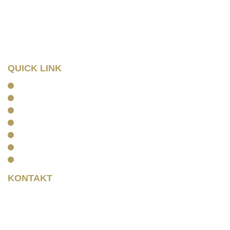
04107 Leipzig
Tel: 0341/ 96257033
Fax: 0341/ 96257034
QUICK LINK
Home
Kanzlei
Arbeitsrecht
Kapitalanlagerecht
Rentenrecht
Aktuelles
Kontakt
KONTAKT
Rainer Horbas
Neumarkt 11
04758 Oschatz