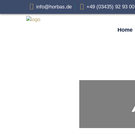
info@horbas.de
+49 (03435) 92 93 0
Home