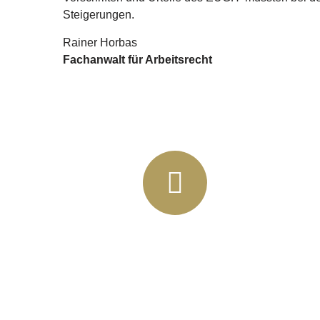
Steigerungen.
Rainer Horbas
Fachanwalt für Arbeitsrecht
+49 (03435) 92 93 00
+49 (0341) 96257033