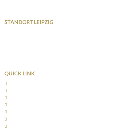
Fax +493435/929302
STANDORT LEIPZIG
Wilhelm – Leuschner- Platz 12
04107 Leipzig
Tel: 0341/ 96257033
Fax: 0341/ 96257034
QUICK LINK
Home
Kanzlei
Arbeitsrecht
Kapitalanlagerecht
Rentenrecht
Aktuelles
Kontakt