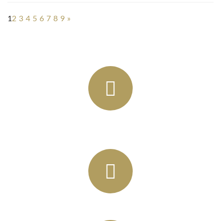
1
2
3
4
5
6
7
8
9
»
+49 (03435) 92 93 00
+49 (0341) 96257033
info@horbas.de