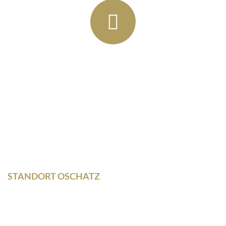
Rainer Horbas, Neumarkt 11
04758 Oschatz
Wilhelm – Leuschner- Platz 12
04107 Leipzig
STANDORT OSCHATZ
Neumarkt 11
04758 Oschatz
Fon +493435/929300