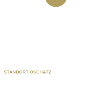
Rainer Horbas, Neumarkt 11
04758 Oschatz
Wilhelm – Leuschner- Platz 12
04107 Leipzig
STANDORT OSCHATZ
Neumarkt 11
04758 Oschatz
Fon +493435/929300
Fax +493435/929302