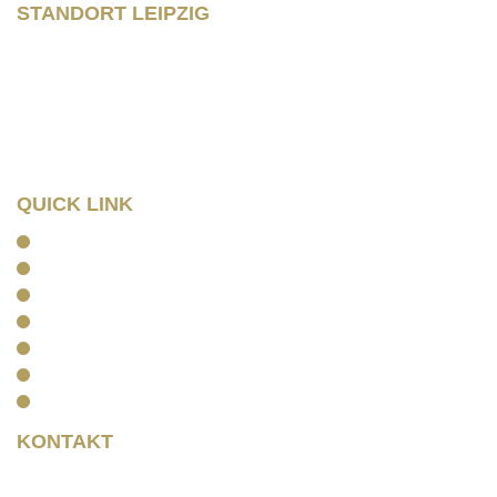
STANDORT LEIPZIG
Wilhelm – Leuschner- Platz 12
04107 Leipzig
Tel: 0341/ 96257033
Fax: 0341/ 96257034
QUICK LINK
Home
Kanzlei
Arbeitsrecht
Kapitalanlagerecht
Rentenrecht
Aktuelles
Kontakt
KONTAKT
Rainer Horbas