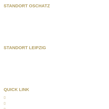
STANDORT OSCHATZ
Neumarkt 11
04758 Oschatz
Fon +493435/929300
Fax +493435/929302
STANDORT LEIPZIG
Wilhelm – Leuschner- Platz 12
04107 Leipzig
Tel: 0341/ 96257033
Fax: 0341/ 96257034
QUICK LINK
Home
Kanzlei