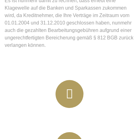
Es ist nunmehr damit zu rechnen, dass erneut eine
Klagewelle auf die Banken und Sparkassen zukommen
wird, da Kreditnehmer, die Ihre Verträge im Zeitraum vom
01.01.2004 und 31.12.2010 geschlossen haben, nunmehr
auch die gezahlten Bearbeitungsgebühren aufgrund einer
ungerechtfertigten Bereicherung gemäß § 812 BGB zurück
verlangen können.
+49 (03435) 92 93 00
+49 (0341) 96257033