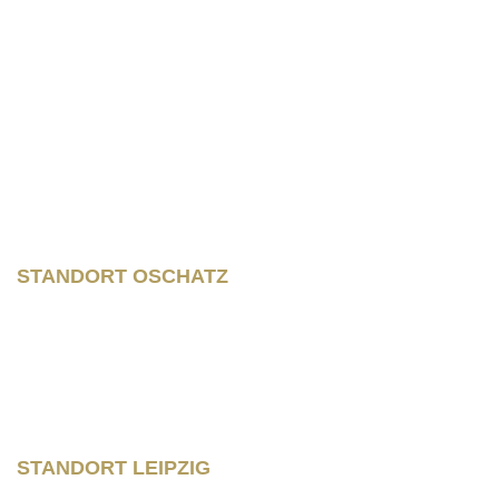
Rainer Horbas, Neumarkt 11
04758 Oschatz
Wilhelm – Leuschner- Platz 12
04107 Leipzig
STANDORT OSCHATZ
Neumarkt 11
04758 Oschatz
Fon +493435/929300
Fax +493435/929302
STANDORT LEIPZIG