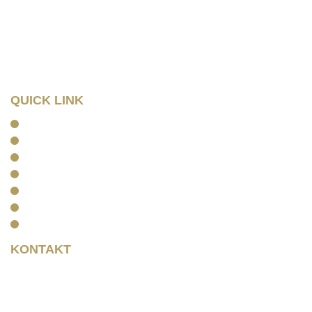
Wilhelm – Leuschner- Platz 12
04107 Leipzig
Tel: 0341/ 96257033
Fax: 0341/ 96257034
QUICK LINK
Home
Kanzlei
Arbeitsrecht
Kapitalanlagerecht
Rentenrecht
Aktuelles
Kontakt
KONTAKT
Rainer Horbas
Neumarkt 11
04758 Oschatz