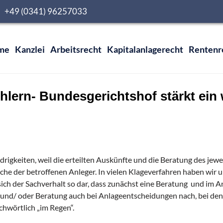
0 +49 (0341) 96257033
me
Kanzlei
Arbeitsrecht
Kapitalanlagerecht
Rentenr
lern- Bundesgerichtshof stärkt ein 
rigkeiten, weil die erteilten Auskünfte und die Beratung des jewe
he der betroffenen Anleger. In vielen Klageverfahren haben wir 
sich der Sachverhalt so dar, dass zunächst eine Beratung und im An
ft und/ oder Beratung auch bei Anlageentscheidungen nach, bei de
chwörtlich „im Regen“.