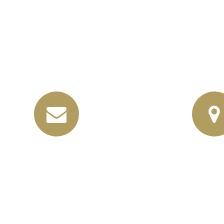
info@horbas.de
Rainer Horbas,
04758 Os
Wilhelm – Leusch
04107 Le