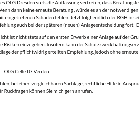
es OLG Dresden stets die Auffassung vertreten, dass Beratungsfehl
enn dann keine erneute Beratung , würde es an der notwendigen 
 eingetretenen Schaden fehlen. Jetzt folgt endlich der BGH in s
ehlung auch bei der späteren (neuen) Anlageentscheidung fort. Der
cht ist nicht stets auf den ersten Erwerb einer Anlage auf der Gr
te Risiken einzugehen. Insofern kann der Schutzzweck haftungser
lage der pflichtwidrig erteilten Empfehlung, jedoch ohne erneute
 – OLG Celle LG Verden
len, bei einer vergleichbaren Sachlage, rechtliche Hilfe in Anspr
r Rückfragen können Sie mich gern anrufen.