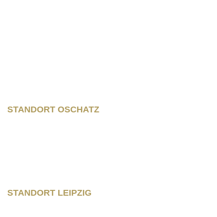
04758 Oschatz
Wilhelm – Leuschner- Platz 12
04107 Leipzig
STANDORT OSCHATZ
Neumarkt 11
04758 Oschatz
Fon +493435/929300
Fax +493435/929302
STANDORT LEIPZIG
Wilhelm – Leuschner- Platz 12