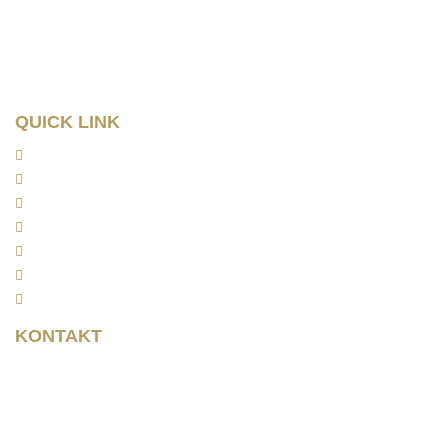
04107 Leipzig
Tel: 0341/ 96257033
Fax: 0341/ 96257034
QUICK LINK
Home
Kanzlei
Arbeitsrecht
Kapitalanlagerecht
Rentenrecht
Aktuelles
Kontakt
KONTAKT
Rainer Horbas
Neumarkt 11
04758 Oschatz