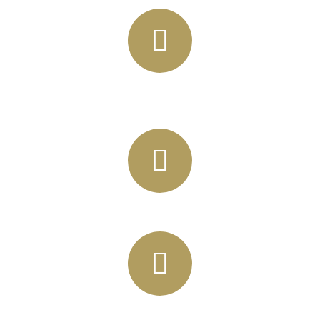
+49 (03435) 92 93 00
+49 (0341) 96257033
info@horbas.de
Rainer Horbas, Neumarkt 11