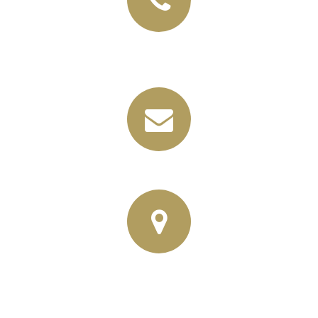
+49 (03435) 92 93 00
+49 (0341) 96257033
info@horbas.de
Rainer Horbas, Neumarkt 11
04758 Oschatz