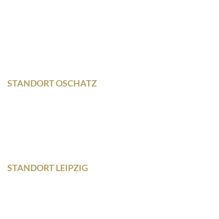
Wilhelm – Leuschner- Platz 12
04107 Leipzig
STANDORT OSCHATZ
Neumarkt 11
04758 Oschatz
Fon +493435/929300
Fax +493435/929302
STANDORT LEIPZIG
Wilhelm – Leuschner- Platz 12
04107 Leipzig
Tel: 0341/ 96257033