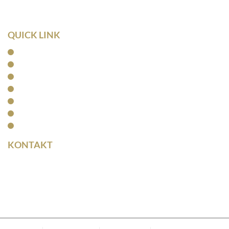
Fax: 0341/ 96257034
QUICK LINK
Home
Kanzlei
Arbeitsrecht
Kapitalanlagerecht
Rentenrecht
Aktuelles
Kontakt
KONTAKT
Rainer Horbas
Neumarkt 11
04758 Oschatz