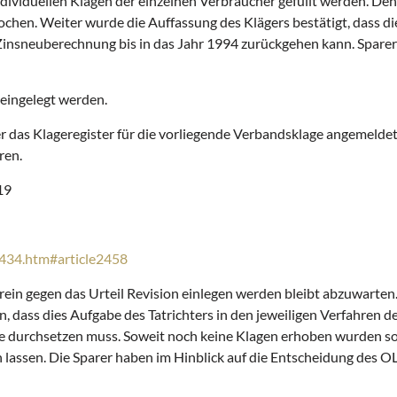
ndividuellen Klagen der einzelnen Verbraucher gefüllt werden. De
rochen. Weiter wurde die Auffassung des Klägers bestätigt, dass d
ie Zinsneuberechnung bis in das Jahr 1994 zurückgehen kann. Spar
 eingelegt werden.
das Klageregister für die vorliegende Verbandsklage angemeldet.
ren.
19
2434.htm#article2458
ein gegen das Urteil Revision einlegen werden bleibt abzuwarte
, dass dies Aufgabe des Tatrichters in den jeweiligen Verfahren de
 durchsetzen muss. Soweit noch keine Klagen erhoben wurden sollt
 lassen. Die Sparer haben im Hinblick auf die Entscheidung des 