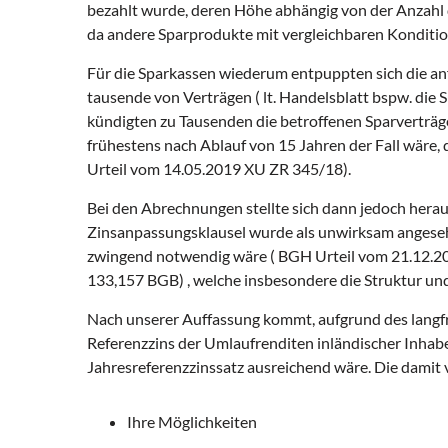
bezahlt wurde, deren Höhe abhängig von der Anzahl d
da andere Sparprodukte mit vergleichbaren Konditione
Für die Sparkassen wiederum entpuppten sich die anfä
tausende von Verträgen ( lt. Handelsblatt bspw. die
kündigten zu Tausenden die betroffenen Sparverträge
frühestens nach Ablauf von 15 Jahren der Fall wäre,
Urteil vom 14.05.2019 XU ZR 345/18).
Bei den Abrechnungen stellte sich dann jedoch her
Zinsanpassungsklausel wurde als unwirksam angesehen
zwingend notwendig wäre ( BGH Urteil vom 21.12.201
133,157 BGB) , welche insbesondere die Struktur und
Nach unserer Auffassung kommt, aufgrund des langfri
Referenzzins der Umlaufrenditen inländischer Inhabe
Jahresreferenzzinssatz ausreichend wäre. Die damit 
Ihre Möglichkeiten