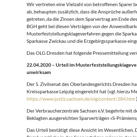
Wir vertreten eine Vielzahl von betroffenen Sparer
ab, behaupten zusätzlich, dass die Ansprüche außerh
getreten, da die Zinsen dem Sparvertrag am Ende de
BGH geht bei diesen Verträgen von der Anwendbarke
Musterfeststellungsklageverfahren gegen die Sparkas
Sparkasse Zwickau und die Erzgebirgssparkasse eing
Das OLG Dresden hat folgende Pressemitteilung verö
22.04.2020 – Urteil im Musterfeststellungsklageve
unwirksam
Der 5. Zivilsenat des Oberlandesgerichts Dresden hat
Kreissparkasse Leipzig eingereicht hat (vgl. hierz
https://www.justiz.sachsen.de/olg/content/284.htm
Der Verbraucherzentrale Sachsen e.V. begehrte mit d
Beklagten ausgereichten Sparverträgen »S-Prämienspa
Das Urteil bestätigt diese Ansicht im Wesentlichen.