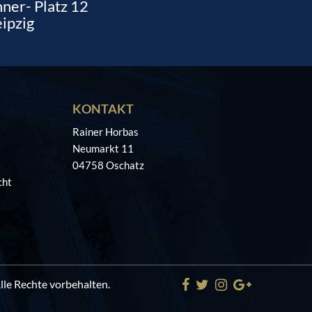
ner- Platz 12
ipzig
KONTAKT
Rainer Horbas
Neumarkt 11
04758 Oschatz
cht
Alle Rechte vorbehalten.