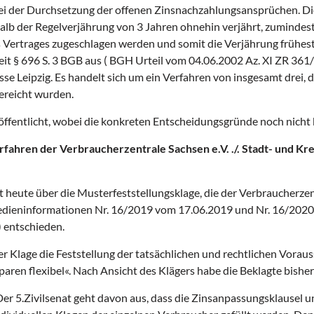
 bei der Durchsetzung der offenen Zinsnachzahlungsansprüchen. 
alb der Regelverjährung von 3 Jahren ohnehin verjährt, zumindest
s Vertrages zugeschlagen werden und somit die Verjährung frühes
it § 696 S. 3 BGB aus ( BGH Urteil vom 04.06.2002 Az. XI ZR 36
se Leipzig. Es handelt sich um ein Verfahren von insgesamt drei, 
ereicht wurden.
ffentlicht, wobei die konkreten Entscheidungsgründe noch nicht 
rfahren der Verbraucherzentrale Sachsen e.V. ./. Stadt- und Kr
 heute über die Musterfeststellungsklage, die der Verbraucherzen
u Medieninformationen Nr. 16/2019 vom 17.06.2019 und Nr. 16/202
) entschieden.
er Klage die Feststellung der tatsächlichen und rechtlichen Vora
ren flexibel«. Nach Ansicht des Klägers habe die Beklagte bisher
 Der 5.Zivilsenat geht davon aus, dass die Zinsanpassungsklausel 