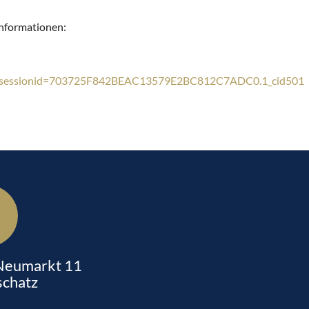
Informationen:
tml;jsessionid=703725F842BEAC13579E2BC812C7ADC0.1_cid501
 Neumarkt 11
chatz