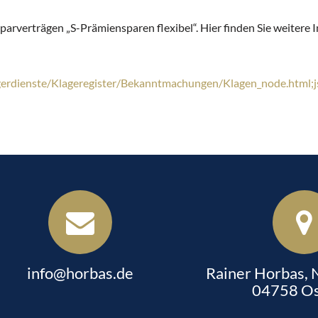
rverträgen „S-Prämiensparen flexibel“. Hier finden Sie weitere 
gerdienste/Klageregister/Bekanntmachungen/Klagen_node.h
info@horbas.de
Rainer Horbas,
04758 Os