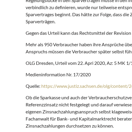
Regelungslücke in den Sparverträgen müsse in den i
verbindlich zu definieren, wurde nur teilweise entsp
Sparvertrages beginnt. Das hätte zur Folge, dass d
Sparverträgen.
Gegen das Urteil kann das Rechtsmittel der Revision
Mehr als 950 Verbraucher haben ihre Ansprüche über 
Anspruchs müssen die Verbraucher später selbst füh
OLG Dresden, Urteil vom 22. Apri 2020, Az: 5 MK 1/
Medieninformation Nr. 17/2020
Quelle:
https://www.justiz.sachsen.de/olg/content/
Ob die Sparkasse und auch der Verbraucherschutzver
Referenzzinsatz nicht festgelegt und darauf verwiesen
eigenen Zinsnachzahlungsanspruch selbst klageweise
Fachanwalt für Bank- und Kapitalmarktrecht beraten
Zinsnachzahlungen durchsetzen zu können.