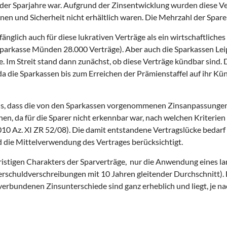
er Sparjahre war. Aufgrund der Zinsentwicklung wurden diese Vert
n und Sicherheit nicht erhältlich waren. Die Mehrzahl der Sparer
nglich auch für diese lukrativen Verträge als ein wirtschaftliche
 Sparkasse Münden 28.000 Verträge). Aber auch die Sparkassen Lei
. Im Streit stand dann zunächst, ob diese Verträge kündbar sind.
 da die Sparkassen bis zum Erreichen der Prämienstaffel auf ihr 
aus, dass die von den Sparkassen vorgenommenen Zinsanpassungen
, da für die Sparer nicht erkennbar war, nach welchen Kriterien 
0 Az. XI ZR 52/08). Die damit entstandene Vertragslücke bedarf 
 die Mittelverwendung des Vertrages berücksichtigt.
stigen Charakters der Sparverträge, nur die Anwendung eines lang
rschuldverschreibungen mit 10 Jahren gleitender Durchschnitt). 
verbundenen Zinsunterschiede sind ganz erheblich und liegt, je n