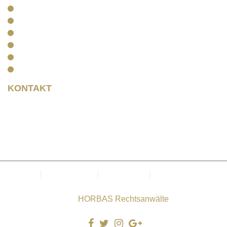
Kanzlei
Arbeitsrecht
Kapitalanlagerecht
Rentenrecht
Aktuelles
Kontakt
KONTAKT
Rainer Horbas
Neumarkt 11
04758 Oschatz
Kanzlei
Datenschutz
Impressum
Cookie-Richtlinie
(EU)
Copyright © 2025
HORBAS Rechtsanwälte
. Alle Rechte
vorbehalten.