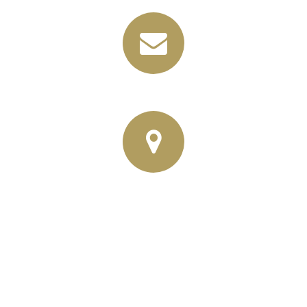
info@horbas.de
Rainer Horbas, Neumarkt 11
04758 Oschatz
Wilhelm – Leuschner- Platz 12
04107 Leipzig