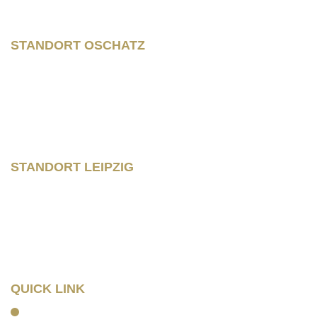
STANDORT OSCHATZ
Neumarkt 11
04758 Oschatz
Fon +493435/929300
Fax +493435/929302
STANDORT LEIPZIG
Wilhelm – Leuschner- Platz 12
04107 Leipzig
Tel: 0341/ 96257033
Fax: 0341/ 96257034
QUICK LINK
Home