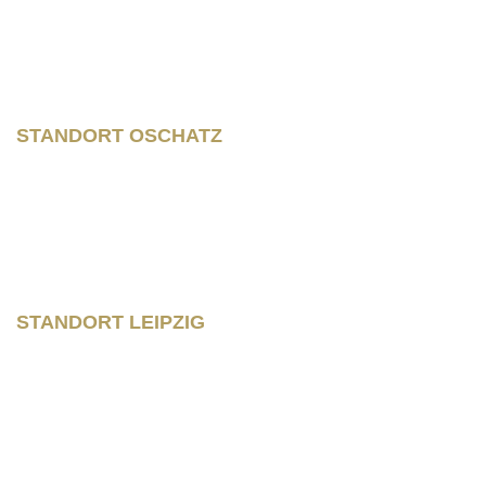
STANDORT OSCHATZ
Neumarkt 11
04758 Oschatz
Fon +493435/929300
Fax +493435/929302
STANDORT LEIPZIG
Wilhelm – Leuschner- Platz 12
04107 Leipzig
Tel: 0341/ 96257033
Fax: 0341/ 96257034