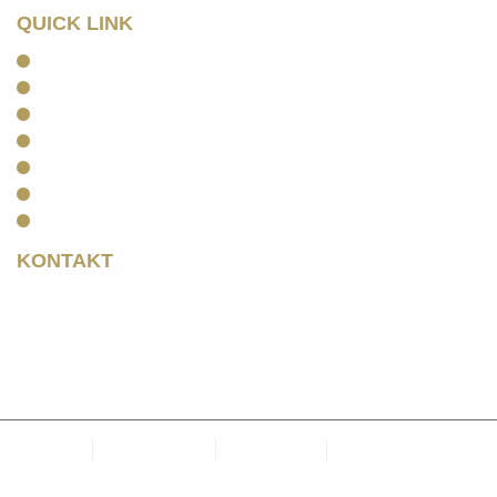
QUICK LINK
Home
Kanzlei
Arbeitsrecht
Kapitalanlagerecht
Rentenrecht
Aktuelles
Kontakt
KONTAKT
Rainer Horbas
Neumarkt 11
04758 Oschatz
Kanzlei
Datenschutz
Impressum
Cookie-Richtlinie
(EU)