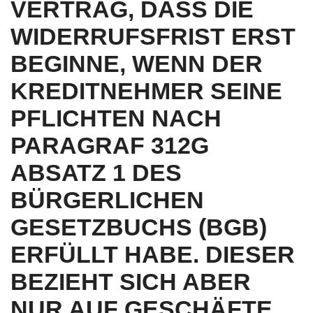
ERTRAG, DASS DIE W
IDERRUFSFRIST ERST B
EGINNE, WENN DER K
REDITNEHMER SEINE P
FLICHTEN NACH P
ARAGRAF 312G A
BSATZ 1 DES B
ÜRGERLICHEN G
ESETZBUCHS (BGB) E
RFÜLLT HABE. DIESER B
EZIEHT SICH ABER N
UR AUF GESCHÄFTE, D