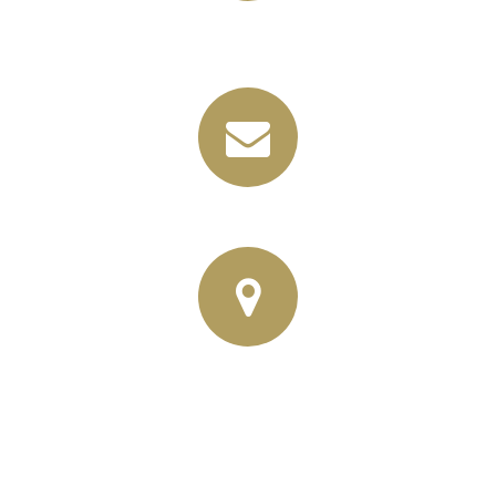
+49 (03435) 92 93 00
+49 (0341) 96257033
info@horbas.de
Rainer Horbas, Neumarkt 11
04758 Oschatz
Wilhelm – Leuschner- Platz 12
04107 Leipzig