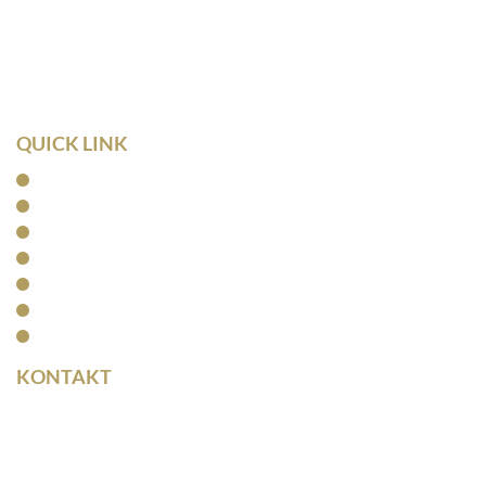
04107 Leipzig
Tel: 0341/ 96257033
Fax: 0341/ 96257034
QUICK LINK
Home
Kanzlei
Arbeitsrecht
Kapitalanlagerecht
Rentenrecht
Aktuelles
Kontakt
KONTAKT
Rainer Horbas
Neumarkt 11
04758 Oschatz