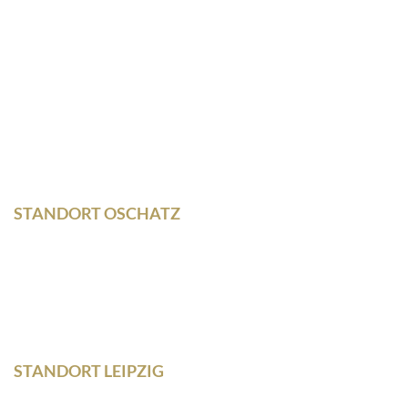
04758 Oschatz
Wilhelm – Leuschner- Platz 12
04107 Leipzig
STANDORT OSCHATZ
Neumarkt 11
04758 Oschatz
Fon +493435/929300
Fax +493435/929302
STANDORT LEIPZIG
Wilhelm – Leuschner- Platz 12