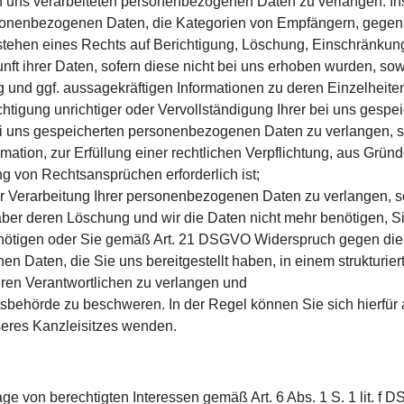
 uns verarbeiteten personenbezogenen Daten zu verlangen. In
sonenbezogenen Daten, die Kategorien von Empfängern, gegenü
stehen eines Rechts auf Berichtigung, Löschung, Einschränkung
ft ihrer Daten, sofern diese nicht bei uns erhoben wurden, sow
g und ggf. aussagekräftigen Informationen zu deren Einzelheite
tigung unrichtiger oder Vervollständigung Ihrer bei uns gesp
 uns gespeicherten personenbezogenen Daten zu verlangen, so
ation, zur Erfüllung einer rechtlichen Verpflichtung, aus Gründ
 von Rechtsansprüchen erforderlich ist;
erarbeitung Ihrer personenbezogenen Daten zu verlangen, sowe
e aber deren Löschung und wir die Daten nicht mehr benötigen,
nötigen oder Sie gemäß Art. 21 DSGVO Widerspruch gegen die 
 Daten, die Sie uns bereitgestellt haben, in einem strukturi
eren Verantwortlichen zu verlangen und
sbehörde zu beschweren. In der Regel können Sie sich hierfür 
seres Kanzleisitzes wenden.
 von berechtigten Interessen gemäß Art. 6 Abs. 1 S. 1 lit. f 