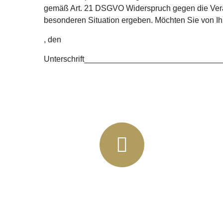
gemäß Art. 21 DSGVO Widerspruch gegen die Verarb
besonderen Situation ergeben. Möchten Sie von I
, den
Unterschrift_____________________________
+49 (03435) 92 93 00
+49 (0341) 96257033