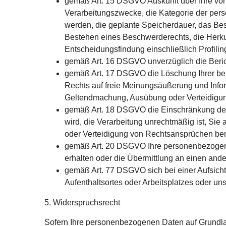
gemäß Art. 15 DSGVO Auskunft über Ihre von
Verarbeitungszwecke, die Kategorie der per
werden, die geplante Speicherdauer, das Be
Bestehen eines Beschwerderechts, die Herkun
Entscheidungsfindung einschließlich Profilin
gemäß Art. 16 DSGVO unverzüglich die Berich
gemäß Art. 17 DSGVO die Löschung Ihrer bei
Rechts auf freie Meinungsäußerung und Inform
Geltendmachung, Ausübung oder Verteidigung
gemäß Art. 18 DSGVO die Einschränkung der V
wird, die Verarbeitung unrechtmäßig ist, Si
oder Verteidigung von Rechtsansprüchen be
gemäß Art. 20 DSGVO Ihre personenbezogenen
erhalten oder die Übermittlung an einen and
gemäß Art. 77 DSGVO sich bei einer Aufsicht
Aufenthaltsortes oder Arbeitsplatzes oder un
5. Widerspruchsrecht
Sofern Ihre personenbezogenen Daten auf Grundlage