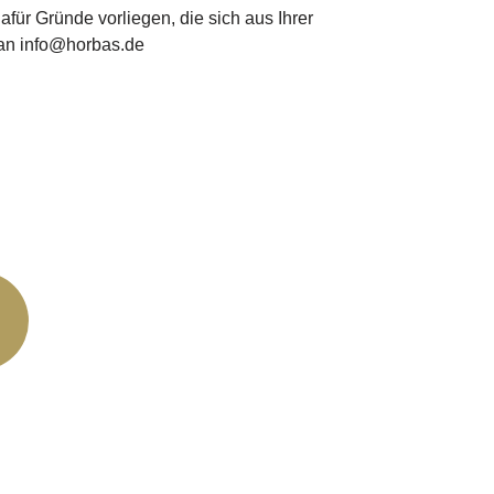
r Gründe vorliegen, die sich aus Ihrer
 an info@horbas.de
 Neumarkt 11
chatz
ner- Platz 12