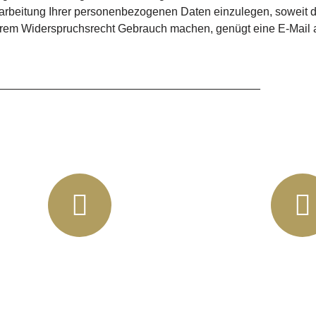
eitung Ihrer personenbezogenen Daten einzulegen, soweit dafü
hrem Widerspruchsrecht Gebrauch machen, genügt eine E-Mail
___________________________________________
info@horbas.de
Rainer Horbas,
04758 Os
Wilhelm – Leusch