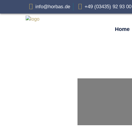
info@horbas.de
+49 (03435) 92 93 0
Home