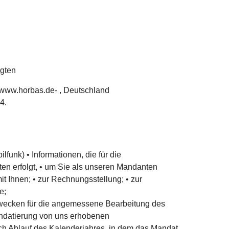
agten
-www.horbas.de- , Deutschland
4.
funk) • Informationen, die für die
n erfolgt, • um Sie als unseren Mandanten
t Ihnen; • zur Rechnungsstellung; • zur
e;
n Zwecken für die angemessene Bearbeitung des
Mandatierung von uns erhobenen
ch Ablauf des Kalenderjahres, in dem das Mandat