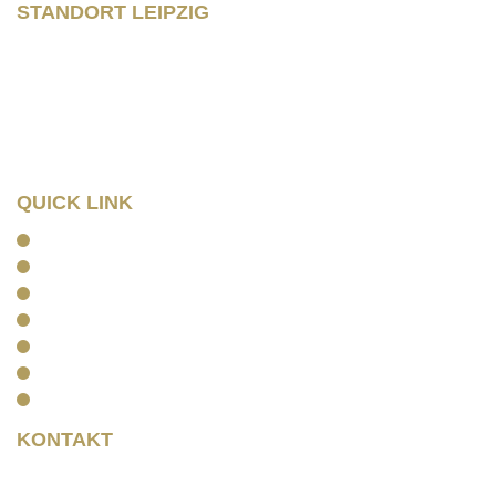
STANDORT LEIPZIG
Wilhelm – Leuschner- Platz 12
04107 Leipzig
Tel: 0341/ 96257033
Fax: 0341/ 96257034
QUICK LINK
Home
Kanzlei
Arbeitsrecht
Kapitalanlagerecht
Rentenrecht
Aktuelles
Kontakt
KONTAKT
Rainer Horbas