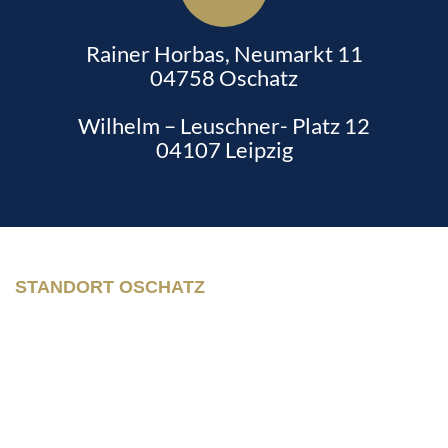
Rainer Horbas, Neumarkt 11
04758 Oschatz
Wilhelm – Leuschner- Platz 12
04107 Leipzig
STANDORT OSCHATZ
Neumarkt 11
04758 Oschatz
Fon +493435/929300
Fax +493435/929302