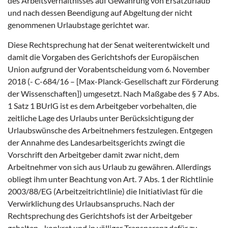
des Arbeitsverhältnisses auf Gewährung von Ersatzurlaub
und nach dessen Beendigung auf Abgeltung der nicht
genommenen Urlaubstage gerichtet war.
Diese Rechtsprechung hat der Senat weiterentwickelt und
damit die Vorgaben des Gerichtshofs der Europäischen
Union aufgrund der Vorabentscheidung vom 6. November
2018 (- C-684/16 – [Max-Planck-Gesellschaft zur Förderung
der Wissenschaften]) umgesetzt. Nach Maßgabe des § 7 Abs.
1 Satz 1 BUrlG ist es dem Arbeitgeber vorbehalten, die
zeitliche Lage des Urlaubs unter Berücksichtigung der
Urlaubswünsche des Arbeitnehmers festzulegen. Entgegen
der Annahme des Landesarbeitsgerichts zwingt die
Vorschrift den Arbeitgeber damit zwar nicht, dem
Arbeitnehmer von sich aus Urlaub zu gewähren. Allerdings
obliegt ihm unter Beachtung von Art. 7 Abs. 1 der Richtlinie
2003/88/EG (Arbeitzeitrichtlinie) die Initiativlast für die
Verwirklichung des Urlaubsanspruchs. Nach der
Rechtsprechung des Gerichtshofs ist der Arbeitgeber
gehalten, „konkret und in völliger Transparenz dafür zu