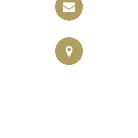
info@horbas.de
Rainer Horbas, Neumarkt 11
04758 Oschatz
Wilhelm – Leuschner- Platz 12
04107 Leipzig