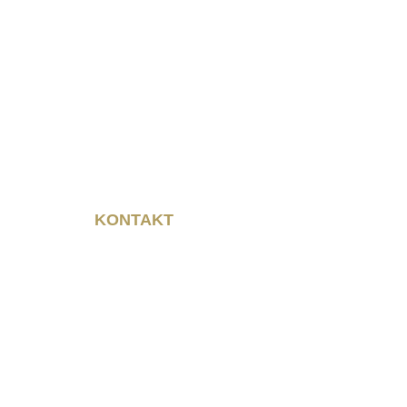
 Neumarkt 11
chatz
ner- Platz 12
ipzig
KONTAKT
Rainer Horbas
Neumarkt 11
04758 Oschatz
t