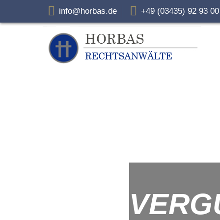
info@horbas.de
+49 (03435) 92 93 0
VERG