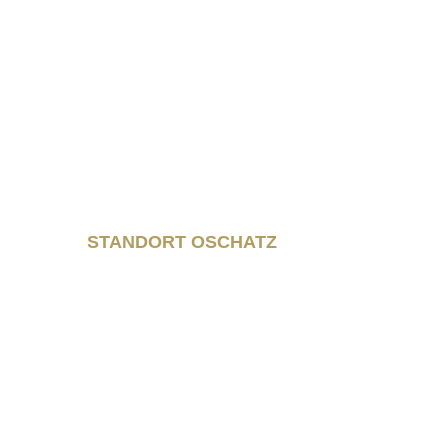
+49 (03435) 92 93 00
+49 (0341) 96257033
STANDORT OSCHATZ
Neumarkt 11
04758 Oschatz
Fon +493435/929300
Fax +493435/929302