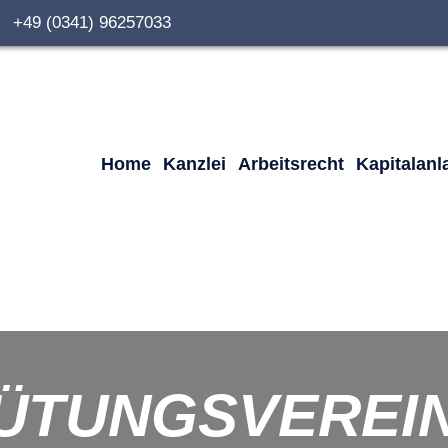
0 +49 (0341) 96257033
Home
Kanzlei
Arbeitsrecht
Kapitalanl
ÜTUNGSVEREI