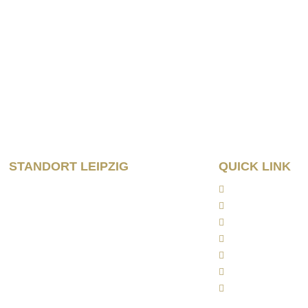
info@horbas.de
Rainer Horbas,
04758 Os
Wilhelm – Leusch
04107 Le
STANDORT LEIPZIG
QUICK LINK
Wilhelm – Leuschner- Platz 12
Home
04107 Leipzig
Kanzlei
Arbeitsrecht
Tel: 0341/ 96257033
Kapitalanlagerech
Fax: 0341/ 96257034
Rentenrecht
Aktuelles
Kontakt