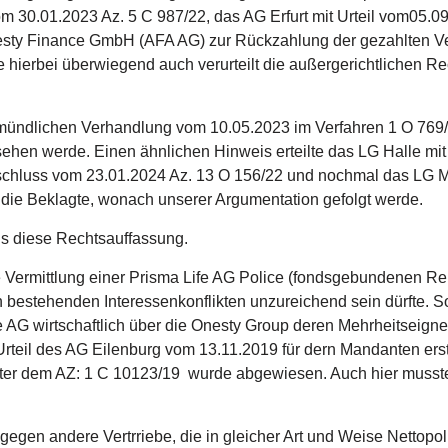
vom 30.01.2023 Az. 5 C 987/22, das AG Erfurt mit Urteil vom05.
nesty Finance GmbH (AFA AG) zur Rückzahlung der gezahlten V
hierbei überwiegend auch verurteilt die außergerichtlichen R
 mündlichen Verhandlung vom 10.05.2023 im Verfahren 1 O 769/2
ehen werde. Einen ähnlichen Hinweis erteilte das LG Halle mi
eschluss vom 23.01.2024 Az. 13 O 156/22 und nochmal das LG
 die Beklagte, wonach unserer Argumentation gefolgt werde.
lls diese Rechtsauffassung.
ie Vermittlung einer Prisma Life AG Police (fondsgebundenen R
 bestehenden Interessenkonflikten unzureichend sein dürfte. S
 AG wirtschaftlich über die Onesty Group deren Mehrheitseigner
 Urteil des AG Eilenburg vom 13.11.2019 für dern Mandanten erst
nter dem AZ: 1 C 10123/19 wurde abgewiesen. Auch hier musst
 gegen andere Vertrriebe, die in gleicher Art und Weise Nettop