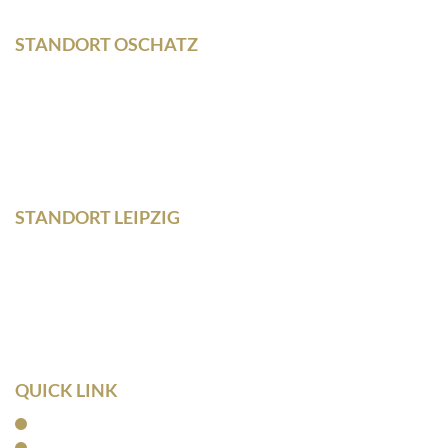
STANDORT OSCHATZ
Neumarkt 11
04758 Oschatz
Fon +493435/929300
Fax +493435/929302
STANDORT LEIPZIG
Wilhelm – Leuschner- Platz 12
04107 Leipzig
Tel: 0341/ 96257033
Fax: 0341/ 96257034
QUICK LINK
Home
Kanzlei