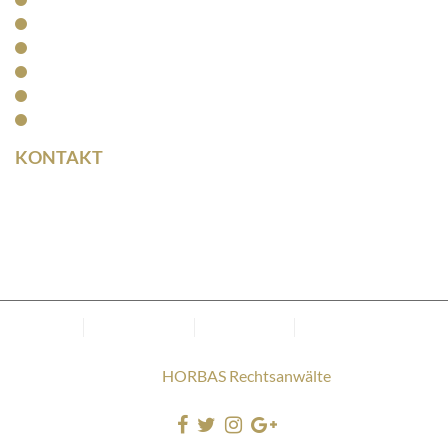
Arbeitsrecht
Kapitalanlagerecht
Rentenrecht
Aktuelles
Kontakt
KONTAKT
Rainer Horbas
Neumarkt 11
04758 Oschatz
Kanzlei
Datenschutz
Impressum
Cookie-Richtlinie
(EU)
Copyright © 2025
HORBAS Rechtsanwälte
. Alle Rechte
vorbehalten.