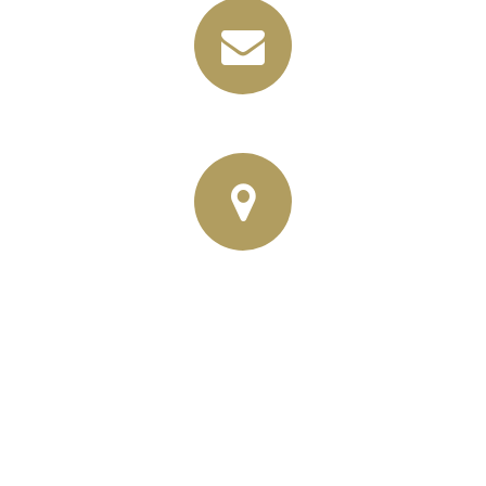
info@horbas.de
Rainer Horbas, Neumarkt 11
04758 Oschatz
Wilhelm – Leuschner- Platz 12
04107 Leipzig