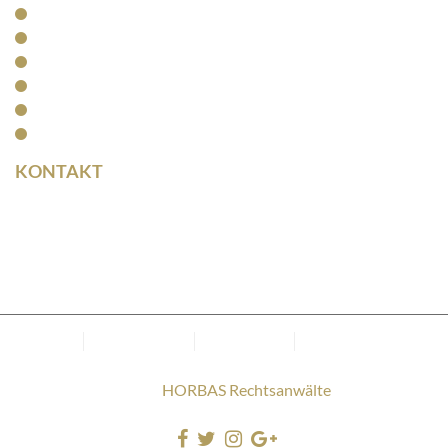
Kanzlei
Arbeitsrecht
Kapitalanlagerecht
Rentenrecht
Aktuelles
Kontakt
KONTAKT
Rainer Horbas
Neumarkt 11
04758 Oschatz
Kanzlei
Datenschutz
Impressum
Cookie-Richtlinie
(EU)
Copyright © 2025
HORBAS Rechtsanwälte
. Alle Rechte
vorbehalten.