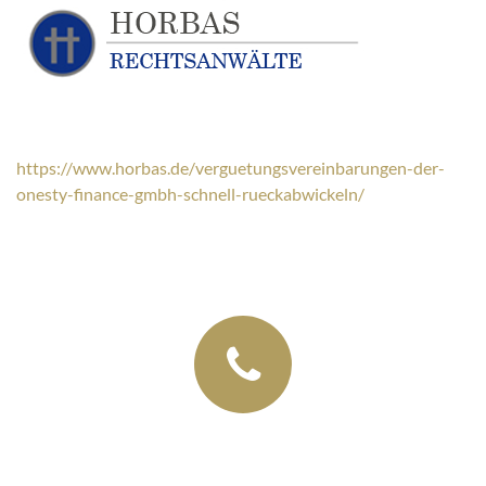
https://www.horbas.de/verguetungsvereinbarungen-der-
onesty-finance-gmbh-schnell-rueckabwickeln/
+49 (03435) 92 93 00
+49 (0341) 96257033