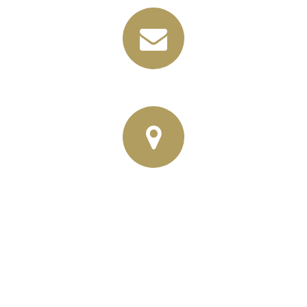
info@horbas.de
Rainer Horbas, Neumarkt 11
04758 Oschatz
Wilhelm – Leuschner- Platz 12
04107 Leipzig