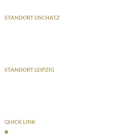
STANDORT OSCHATZ
Neumarkt 11
04758 Oschatz
Fon +493435/929300
Fax +493435/929302
STANDORT LEIPZIG
Wilhelm – Leuschner- Platz 12
04107 Leipzig
Tel: 0341/ 96257033
Fax: 0341/ 96257034
QUICK LINK
Home