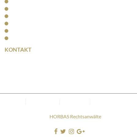
Kanzlei
Arbeitsrecht
Kapitalanlagerecht
Rentenrecht
Aktuelles
Kontakt
KONTAKT
Rainer Horbas
Neumarkt 11
04758 Oschatz
Kanzlei
Datenschutz
Impressum
Cookie-Richtlinie
(EU)
Copyright © 2025
HORBAS Rechtsanwälte
. Alle Rechte
vorbehalten.