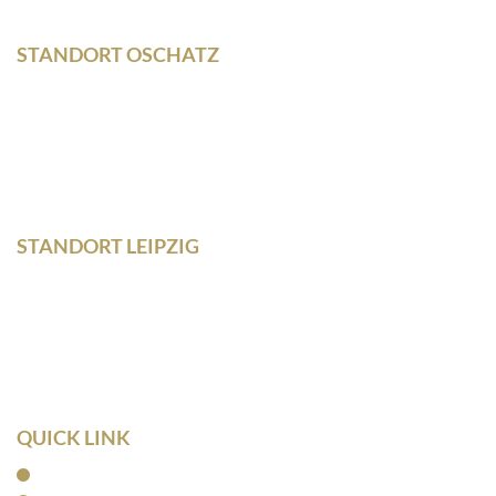
STANDORT OSCHATZ
Neumarkt 11
04758 Oschatz
Fon +493435/929300
Fax +493435/929302
STANDORT LEIPZIG
Wilhelm – Leuschner- Platz 12
04107 Leipzig
Tel: 0341/ 96257033
Fax: 0341/ 96257034
QUICK LINK
Home