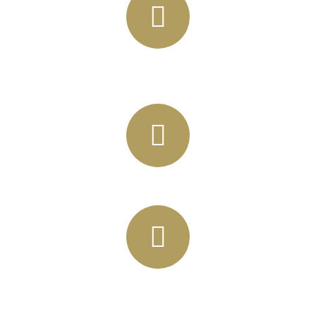
+49 (03435) 92 93 00
+49 (0341) 96257033
info@horbas.de
Rainer Horbas, Neumarkt 11
04758 Oschatz