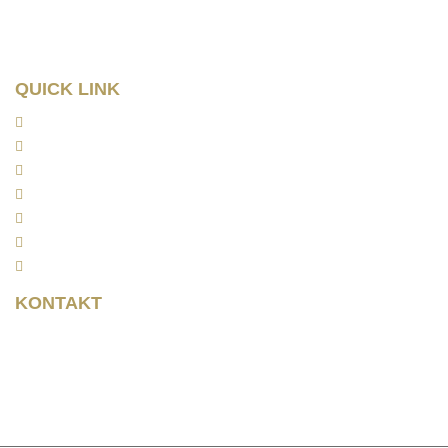
Tel: 0341/ 96257033
Fax: 0341/ 96257034
QUICK LINK
Home
Kanzlei
Arbeitsrecht
Kapitalanlagerecht
Rentenrecht
Aktuelles
Kontakt
KONTAKT
Rainer Horbas
Neumarkt 11
04758 Oschatz