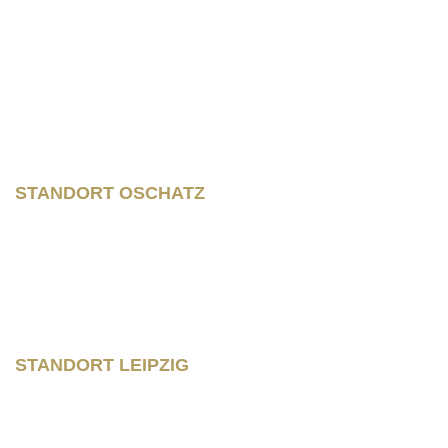
Wilhelm – Leuschner- Platz 12
04107 Leipzig
STANDORT OSCHATZ
Neumarkt 11
04758 Oschatz
Fon +493435/929300
Fax +493435/929302
STANDORT LEIPZIG
Wilhelm – Leuschner- Platz 12
04107 Leipzig