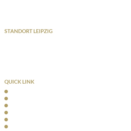
Fon +493435/929300
Fax +493435/929302
STANDORT LEIPZIG
Wilhelm – Leuschner- Platz 12
04107 Leipzig
Tel: 0341/ 96257033
Fax: 0341/ 96257034
QUICK LINK
Home
Kanzlei
Arbeitsrecht
Kapitalanlagerecht
Rentenrecht
Aktuelles