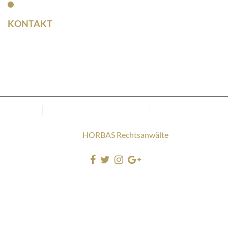
Kontakt
KONTAKT
Rainer Horbas
Neumarkt 11
04758 Oschatz
Kanzlei
Datenschutz
Impressum
Cookie-Richtlinie
(EU)
Copyright © 2025
HORBAS Rechtsanwälte
. Alle Rechte
vorbehalten.