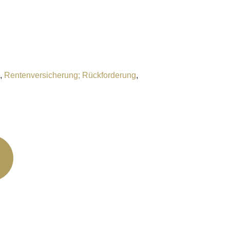
,
Rentenversicherung; Rückforderung
,
 Neumarkt 11
chatz