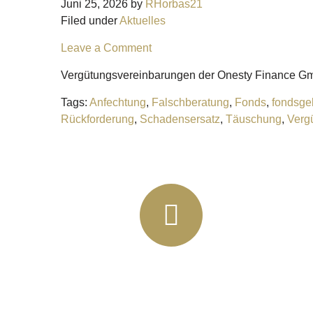
Juni 25, 2026
by
RHorbas21
Filed under
Aktuelles
Leave a Comment
Vergütungsvereinbarungen der Onesty Finance Gm
Tags:
Anfechtung
,
Falschberatung
,
Fonds
,
fondsge
Rückforderung
,
Schadensersatz
,
Täuschung
,
Verg
+49 (03435) 92 93 00
+49 (0341) 96257033