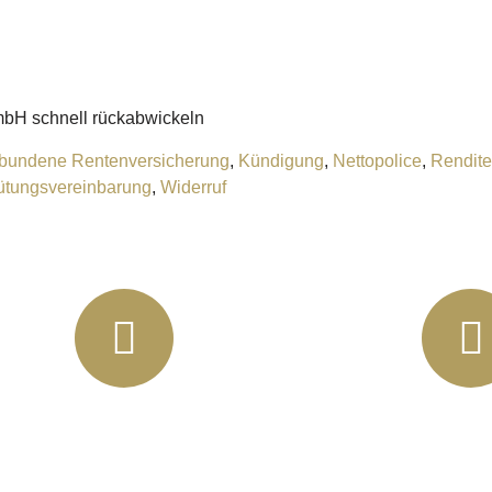
bH schnell rückabwickeln
bundene Rentenversicherung
,
Kündigung
,
Nettopolice
,
Rendite
ütungsvereinbarung
,
Widerruf
info@horbas.de
Rainer Horbas,
04758 Os