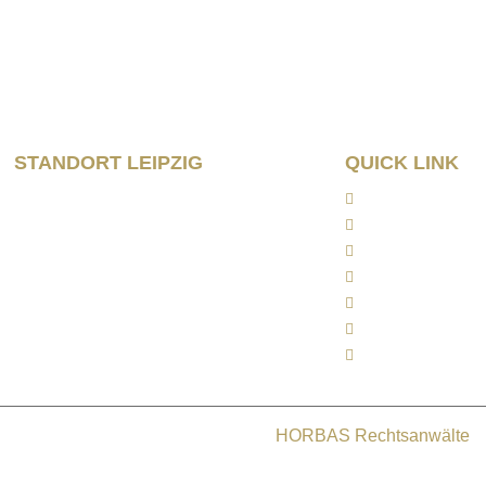
Wilhelm – Leusch
04107 Le
STANDORT LEIPZIG
QUICK LINK
Wilhelm – Leuschner- Platz 12
Home
04107 Leipzig
Kanzlei
Arbeitsrecht
Tel: 0341/ 96257033
Kapitalanlagerech
Fax: 0341/ 96257034
Rentenrecht
Aktuelles
Kontakt
Copyright © 2025
HORBAS Rechtsanwälte
. 