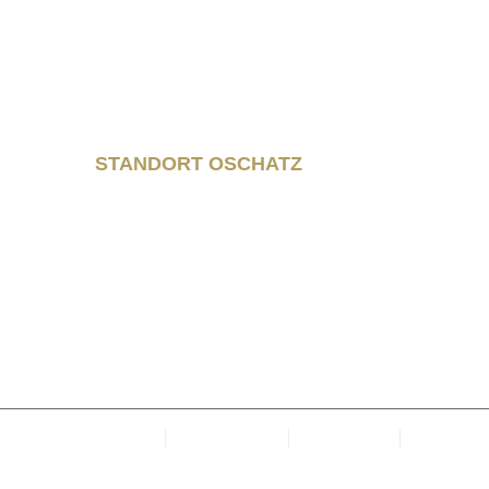
STANDORT OSCHATZ
Neumarkt 11
04758 Oschatz
Fon +493435/929300
Fax +493435/929302
Kanzlei
Datenschutz
Impressum
Cookie-
Richtlinie (EU)