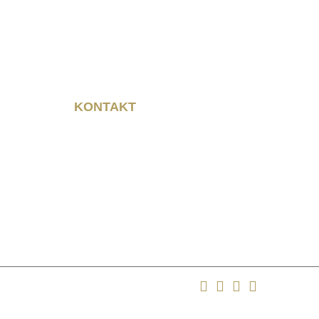
ner- Platz 12
ipzig
KONTAKT
Rainer Horbas
Neumarkt 11
04758 Oschatz
t
Alle Rechte vorbehalten.