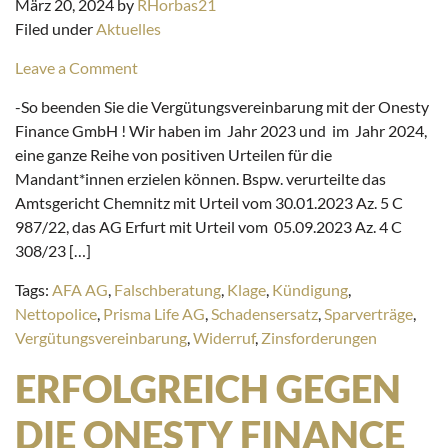
März 20, 2024
by
RHorbas21
Filed under
Aktuelles
Leave a Comment
-So beenden Sie die Vergütungsvereinbarung mit der Onesty
Finance GmbH ! Wir haben im Jahr 2023 und im Jahr 2024,
eine ganze Reihe von positiven Urteilen für die
Mandant*innen erzielen können. Bspw. verurteilte das
Amtsgericht Chemnitz mit Urteil vom 30.01.2023 Az. 5 C
987/22, das AG Erfurt mit Urteil vom 05.09.2023 Az. 4 C
308/23 […]
Tags:
AFA AG
,
Falschberatung
,
Klage
,
Kündigung
,
Nettopolice
,
Prisma Life AG
,
Schadensersatz
,
Sparverträge
,
Vergütungsvereinbarung
,
Widerruf
,
Zinsforderungen
ERFOLGREICH GEGEN
DIE ONESTY FINANCE