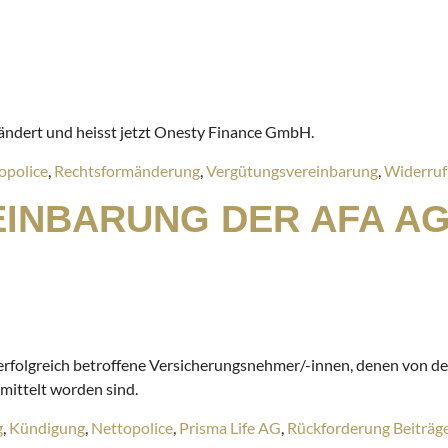
ndert und heisst jetzt Onesty Finance GmbH.
opolice
,
Rechtsformänderung
,
Vergütungsvereinbarung
,
Widerruf
INBARUNG DER AFA AG
n erfolgreich betroffene Versicherungsnehmer/-innen, denen von d
mittelt worden sind.
g
,
Kündigung
,
Nettopolice
,
Prisma Life AG
,
Rückforderung Beiträg