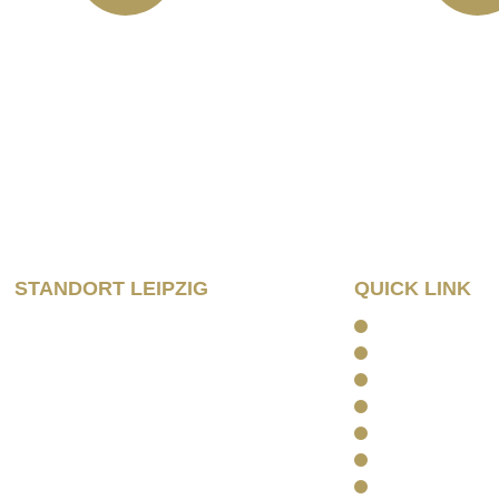
info@horbas.de
Rainer Horbas,
04758 Os
Wilhelm – Leusch
04107 Le
STANDORT LEIPZIG
QUICK LINK
Wilhelm – Leuschner- Platz 12
Home
04107 Leipzig
Kanzlei
Arbeitsrecht
Tel: 0341/ 96257033
Kapitalanlagere
Fax: 0341/ 96257034
Rentenrecht
Aktuelles
Kontakt