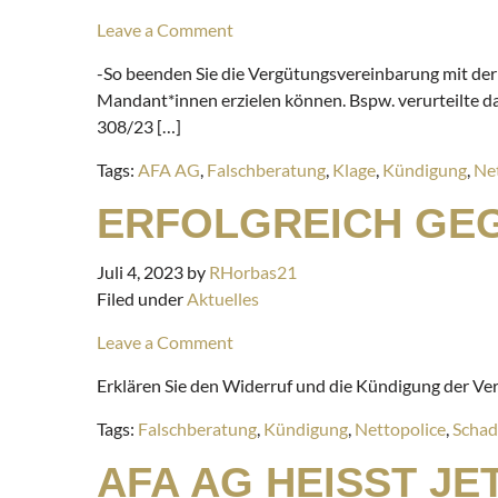
Leave a Comment
-So beenden Sie die Vergütungsvereinbarung mit der
Mandant*innen erzielen können. Bspw. verurteilte da
308/23 […]
Tags:
AFA AG
,
Falschberatung
,
Klage
,
Kündigung
,
Ne
ERFOLGREICH GEG
Juli 4, 2023
by
RHorbas21
Filed under
Aktuelles
Leave a Comment
Erklären Sie den Widerruf und die Kündigung der V
Tags:
Falschberatung
,
Kündigung
,
Nettopolice
,
Schad
AFA AG HEISST JE