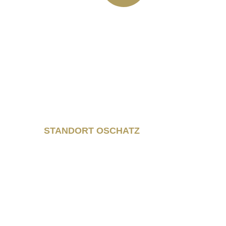
+49 (03435) 92 93 00
+49 (0341) 96257033
STANDORT OSCHATZ
Neumarkt 11
04758 Oschatz
Fon +493435/929300
Fax +493435/929302