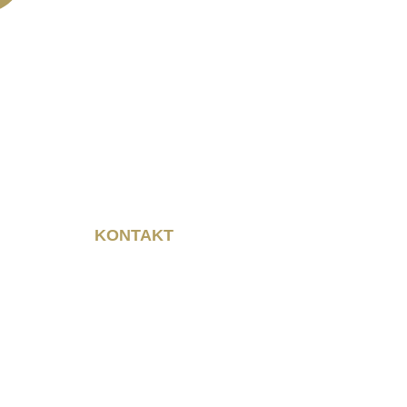
 Neumarkt 11
chatz
ner- Platz 12
ipzig
KONTAKT
Rainer Horbas
Neumarkt 11
04758 Oschatz
cht