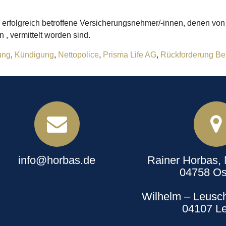
en erfolgreich betroffene Versicherungsnehmer/-innen, denen vo
, vermittelt worden sind.
ung
,
Kündigung
,
Nettopolice
,
Prisma Life AG
,
Rückforderung Be
info@horbas.de
Rainer Horbas,
04758 Os
Wilhelm – Leusch
04107 Le