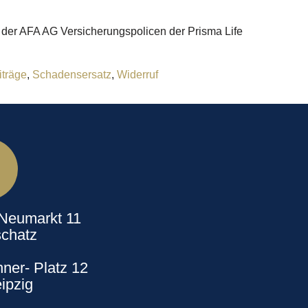
n der AFA AG Versicherungspolicen der Prisma Life
iträge
,
Schadensersatz
,
Widerruf
 Neumarkt 11
chatz
ner- Platz 12
ipzig