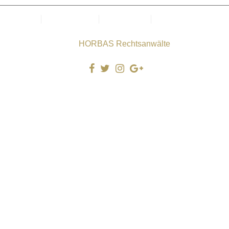
Kanzlei
Datenschutz
Impressum
Cookie-Richtlinie
(EU)
Copyright © 2025
HORBAS Rechtsanwälte
. Alle Rechte
vorbehalten.