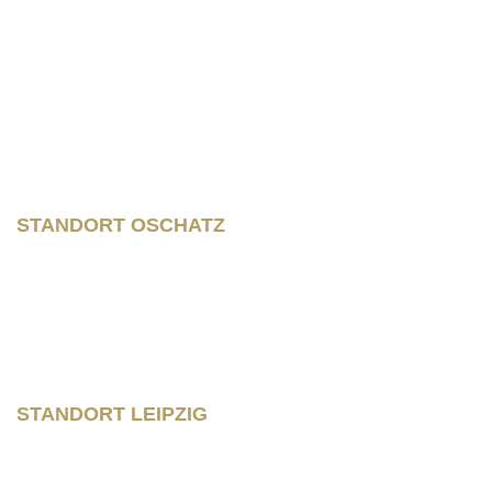
Wilhelm – Leuschner- Platz 12
04107 Leipzig
STANDORT OSCHATZ
Neumarkt 11
04758 Oschatz
Fon +493435/929300
Fax +493435/929302
STANDORT LEIPZIG
Wilhelm – Leuschner- Platz 12
04107 Leipzig