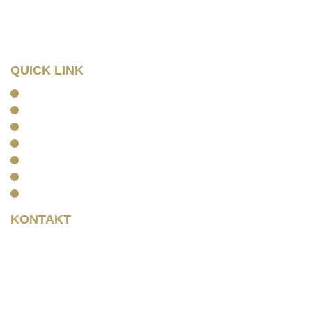
Tel: 0341/ 96257033
Fax: 0341/ 96257034
QUICK LINK
Home
Kanzlei
Arbeitsrecht
Kapitalanlagerecht
Rentenrecht
Aktuelles
Kontakt
KONTAKT
Rainer Horbas
Neumarkt 11
04758 Oschatz