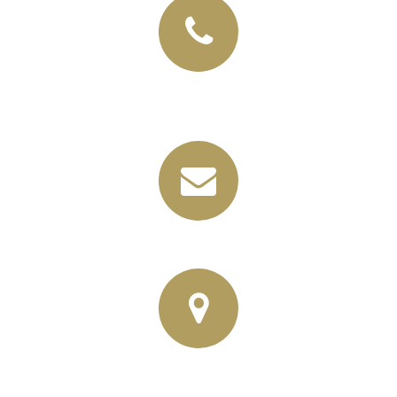
+49 (03435) 92 93 00
+49 (0341) 96257033
info@horbas.de
Rainer Horbas, Neumarkt 11
04758 Oschatz