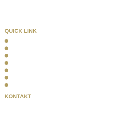
Tel: 0341/ 96257033
Fax: 0341/ 96257034
QUICK LINK
Home
Kanzlei
Arbeitsrecht
Kapitalanlagerecht
Rentenrecht
Aktuelles
Kontakt
KONTAKT
Rainer Horbas
Neumarkt 11
04758 Oschatz