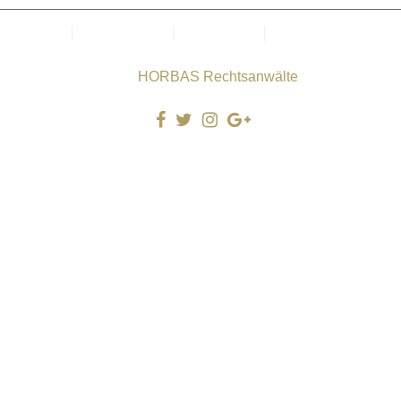
Kanzlei
Datenschutz
Impressum
Cookie-Richtlinie
(EU)
Copyright © 2025
HORBAS Rechtsanwälte
. Alle Rechte
vorbehalten.