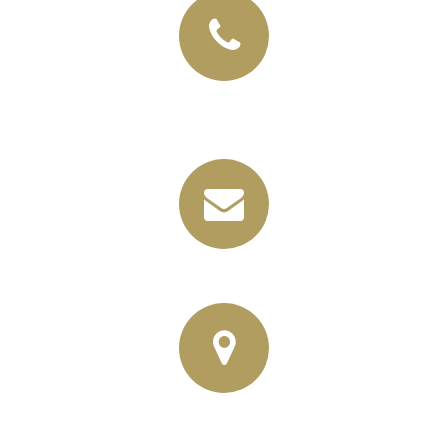
+49 (03435) 92 93 00
+49 (0341) 96257033
info@horbas.de
Rainer Horbas, Neumarkt 11
04758 Oschatz