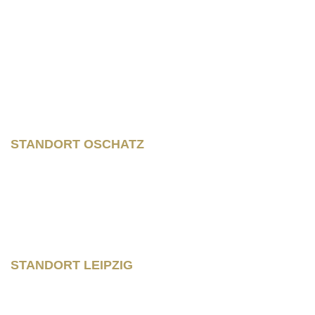
Wilhelm – Leuschner- Platz 12
04107 Leipzig
STANDORT OSCHATZ
Neumarkt 11
04758 Oschatz
Fon +493435/929300
Fax +493435/929302
STANDORT LEIPZIG
Wilhelm – Leuschner- Platz 12
04107 Leipzig