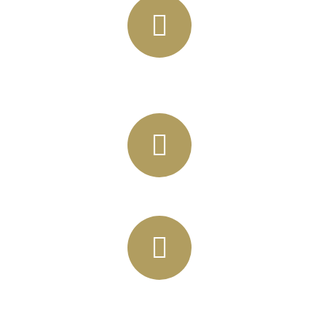
+49 (03435) 92 93 00
+49 (0341) 96257033
info@horbas.de
Rainer Horbas, Neumarkt 11
04758 Oschatz