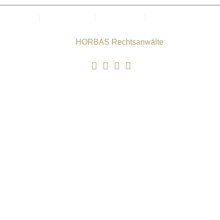
Kanzlei
Datenschutz
Impressum
Cookie-Richtlinie
(EU)
Copyright © 2025
HORBAS Rechtsanwälte
. Alle Rechte
vorbehalten.