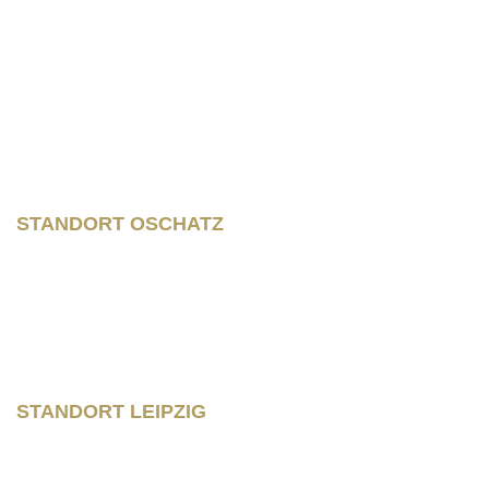
Wilhelm – Leuschner- Platz 12
04107 Leipzig
STANDORT OSCHATZ
Neumarkt 11
04758 Oschatz
Fon +493435/929300
Fax +493435/929302
STANDORT LEIPZIG
Wilhelm – Leuschner- Platz 12
04107 Leipzig