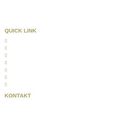
Tel: 0341/ 96257033
Fax: 0341/ 96257034
QUICK LINK
Home
Kanzlei
Arbeitsrecht
Kapitalanlagerecht
Rentenrecht
Aktuelles
Kontakt
KONTAKT
Rainer Horbas
Neumarkt 11
04758 Oschatz